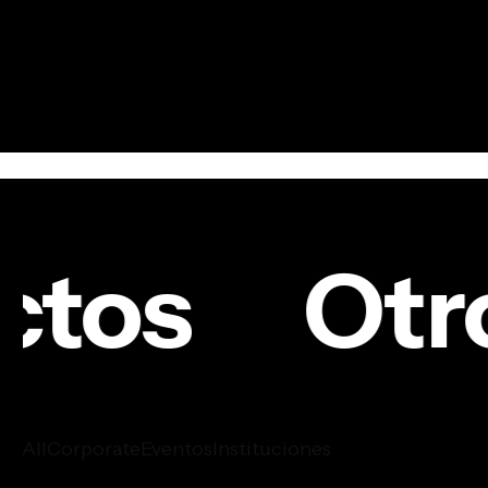
icónicos de su Startup Day.
ctos
Otro
All
Corporate
Eventos
Instituciones